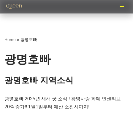
콘
텐
츠
Home
»
광명호빠
로
건
광명호빠
너
뛰
기
광명호빠 지역소식
광명호빠 2025년 새해 굿 소식!! 광명사랑 화폐 인센티브
20% 증가!! 1월1일부터 예산 소진시까지!!