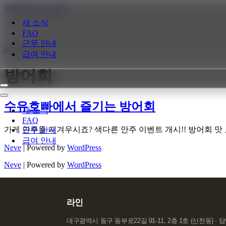
콘텐츠로 건너뛰기
새 소식
FAQ
근무 안내
Home
»
방어회
급여 안내
방어회
내
비
내
수유호빠에서 즐기는 방어회
게
비
새 소식
이
게
FAQ
션
이
가게 안주들 지겨우시죠? 색다른 안주 이벤트 개시!! 방어회 맛
근무 안내
메
션
급여 안내
뉴
메
Neve
| Powered by
WordPress
뉴
Neve
| Powered by
WordPress
라인
대구광역시 동구 동부로22길 91-11, 2층 1호 (신천동) · 