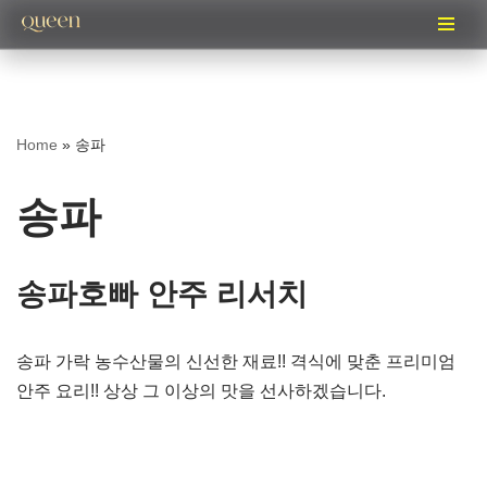
콘
텐
츠
Home
»
송파
로
건
송파
너
뛰
기
송파호빠 안주 리서치
송파 가락 농수산물의 신선한 재료!! 격식에 맞춘 프리미엄
안주 요리!! 상상 그 이상의 맛을 선사하겠습니다.