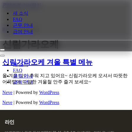
콘텐츠로 건너뛰기
새 소식
FAQ
근무 안내
Home
»
신림가라오케
급여 안내
신림가라오케
내
비
내
신림가라오케 겨울 특별 메뉴
게
비
새 소식
이
게
FAQ
션
이
올 겨울 많이 추워 지고 있어요~ 신림가라오케 오셔서 따뜻한
근무 안내
메
션
어묵탕에 다양한 겨울철 안주 즐겨 보세요~
급여 안내
뉴
메
뉴
Neve
| Powered by
WordPress
Neve
| Powered by
WordPress
라인