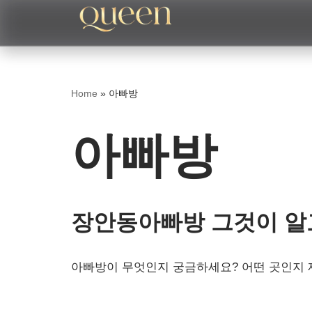
콘
텐
츠
Home
»
아빠방
로
건
아빠방
너
뛰
기
장안동아빠방 그것이 알
아빠방이 무엇인지 궁금하세요? 어떤 곳인지 제