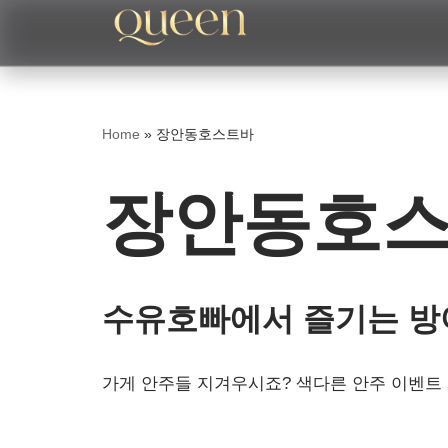
콘
텐
츠
Home
»
장안동호스트바
로
건
장안동호
너
뛰
기
수유호빠에서 즐기는 방
가게 안주들 지겨우시죠? 색다른 안주 이벤트 개